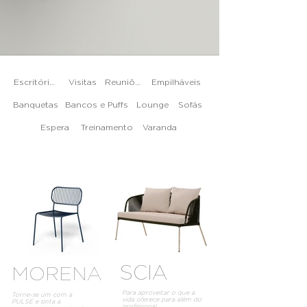
Escritórios
Visitas
Reuniões
Empilháveis
Banquetas
Bancos e Puffs
Lounge
Sofás
Espera
Treinamento
Varanda
SCIA
MORENA
Para aproveitar o que a
Torne-se um com a
vida oferece para além do
PULSE e sinta a
profissional.