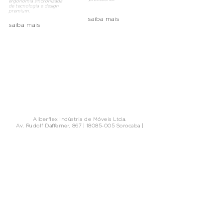
ergonomia sincronizada
de tecnologia e design
premium.
saiba mais
saiba mais
Alberflex Indústria de Móveis Ltda.
Av. Rudolf Dafferner, 867 |
18085-005
Sorocaba |
São Paulo, Brasil
0800 770 3979
comercial@alberflex.com.br
dpo@alberflex.com.br
-
0800 770 3979