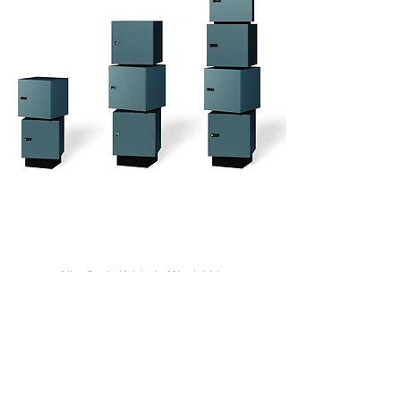
Alberflex Indústria de Móveis Ltda.
Av. Rudolf Dafferner, 867 |
18085-005
Sorocaba |
São Paulo, Brasil
0800 770 3979
comercial@alberflex.com.br
dpo@alberflex.com.br
-
0800 770 3979