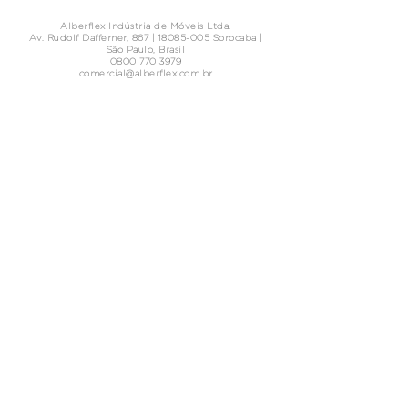
Alberflex Indústria de Móveis Ltda.
Av. Rudolf Dafferner, 867 |
18085-005
Sorocaba |
São Paulo, Brasil
0800 770 3979
comercial@alberflex.com.br
dpo@alberflex.com.br
-
0800 770 3979
Acesse nossa Política
Relatório de Transparência
de Privacidade
e Igualdade Salarial de
e
Proteção de Dados.
Mulheres e Homens
CONECTE-SE CONOSCO
CONTATE NOSSO DPO PARA ASSUNTOS
RELACIONADOS À LGPD
(Encarregado de Proteção e Privacidade de Dados)
©2026 por Alberflex Indústria de Moveis