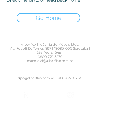
Go Home
Alberflex Indústria de Móveis Ltda.
Av. Rudolf Dafferner, 867 |
18085-005
Sorocaba |
São Paulo, Brasil
0800 770 3979
comercial@alberflex.com.br
dpo@alberflex.com.br
-
0800 770 3979
Acesse nossa Política
Relatório de Transparência
de Privacidade
e Igualdade Salarial de
e
Proteção de Dados.
Mulheres e Homens
CONECTE-SE CONOSCO