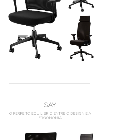
SAY
O PERFEITO EQUILIBRIO ENTRE O DESIGN E A
ERGONOMIA