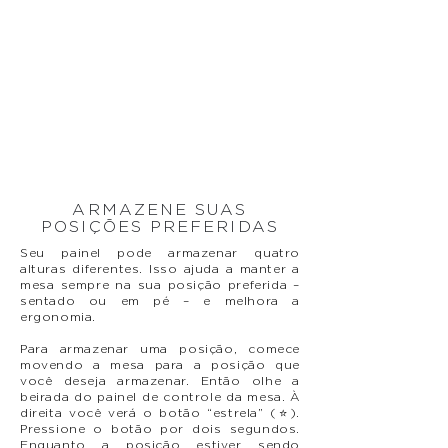
ARMAZENE SUAS
POSIÇÕES PREFERIDAS
Seu painel pode armazenar quatro
alturas diferentes. Isso ajuda a manter a
mesa sempre na sua posição preferida –
sentado ou em pé – e melhora a
ergonomia.
Para armazenar uma posição, comece
movendo a mesa para a posição que
você deseja armazenar. Então olhe a
beirada do painel de controle da mesa. À
direita você verá o botão “estrela” (⭐).
Pressione o botão por dois segundos.
Enquanto a posição estiver sendo