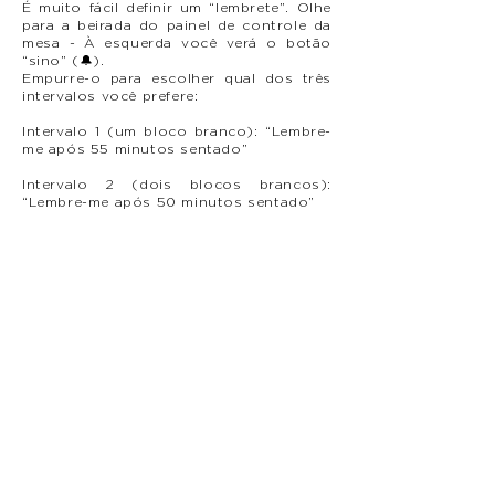
É muito fácil definir um “lembrete”. Olhe
para a beirada do painel de controle da
mesa - À esquerda você verá o botão
“sino” (🔔).
Empurre-o para escolher qual dos três
intervalos você prefere:
Intervalo 1 (um bloco branco): “Lembre-
me após 55 minutos sentado”
Intervalo 2 (dois blocos brancos):
“Lembre-me após 50 minutos sentado”
Intervalo 3 (três blocos brancos):
“Lembre-me após 45 minutos sentado"
Como padrão, o painel de controle da
mesa está definido no “Intervalo 1”.
Quando os blocos estão apagados, a
função lembrete está desligada.
CONECTE-SE AO
APLICATIVO DESK CONTROL
Se você deseja fazer seus próprios
intervalos, baixe o aplicativo Desk
Control™ no seu smartphone.