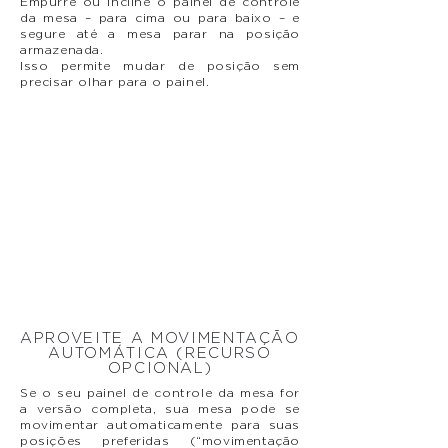
Empurre ou incline o painel de controle
da mesa – para cima ou para baixo – e
segure até a mesa parar na posição
armazenada.
Isso permite mudar de posição sem
precisar olhar para o painel.
APROVEITE A MOVIMENTAÇÃO
AUTOMÁTICA (RECURSO
OPCIONAL)
Se o seu painel de controle da mesa for
a versão completa, sua mesa pode se
movimentar automaticamente para suas
posições preferidas (“movimentação