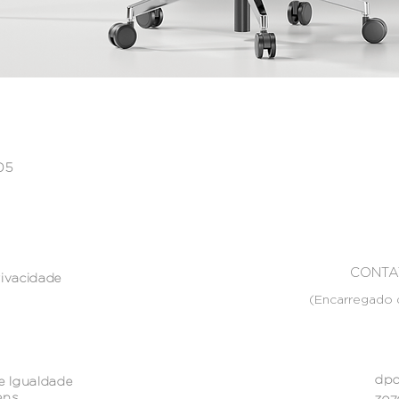
005
CONTA
rivacidade
(Encarregado 
dpo
e Igualdade
ens