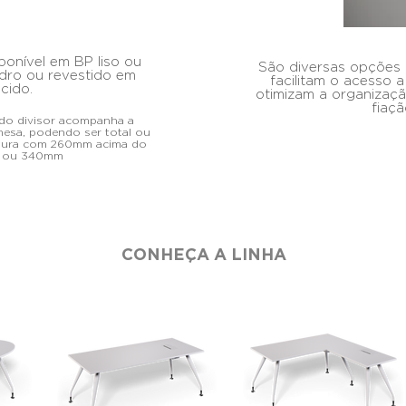
sponível em BP liso ou
São diversas opções 
dro ou revestido em
facilitam o acesso 
ecido.
otimizam a organizaç
fiaçã
 do divisor acompanha a
mesa, podendo ser total ou
altura com 260mm acima do
 ou 340mm
CONHEÇA A LINHA