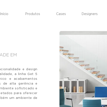
Início
Produtos
Cases
Designers
DADE EM
cionalidade e design
lidade, a linha Get 5
ânico e acabamentos
s de alta gerência e
mbiente sofisticado e
jetados para oferecer
ambém um ambiente de