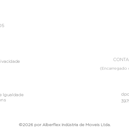
005
CONTA
rivacidade
(Encarregado 
dpo
e Igualdade
ens
397
©2026 por Alberflex Indústria de Moveis Ltda.