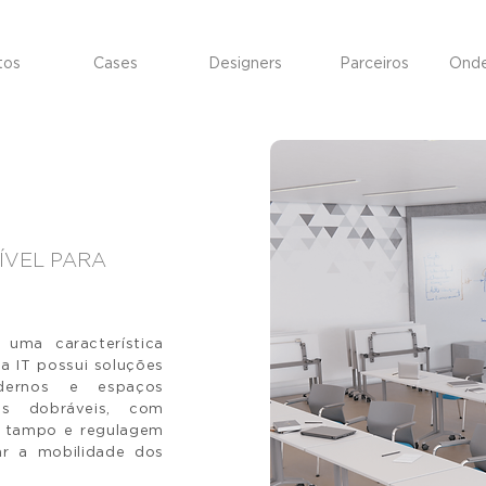
tos
Cases
Designers
Parceiros
Onde
ÍVEL PARA
uma característica
ha IT possui soluções
odernos e espaços
sas dobráveis, com
de tampo e regulagem
ar a mobilidade dos