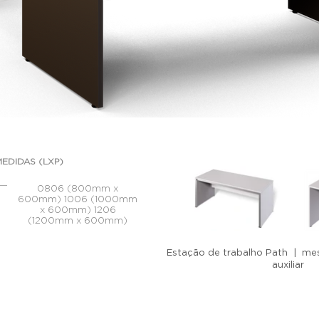
MEDIDAS (LXP)
0806 (800mm x
600mm) 1006 (1000mm
x 600mm) 1206
(1200mm x 600mm)
Estação de trabalho Path | mes
auxiliar