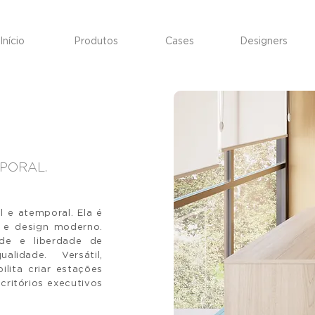
Início
Produtos
Cases
Designers
PORAL.
l e atemporal. Ela é
e e design moderno.
ade e liberdade de
lidade. Versátil,
ilita criar estações
critórios executivos