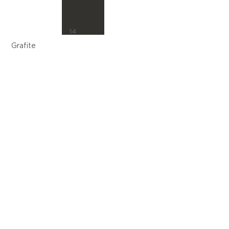
14
Grafite
16
Argila
18
Camurça