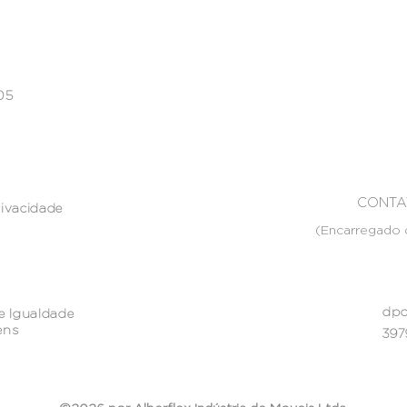
005
CONTA
rivacidade
(Encarregado 
dpo
e Igualdade
ens
397