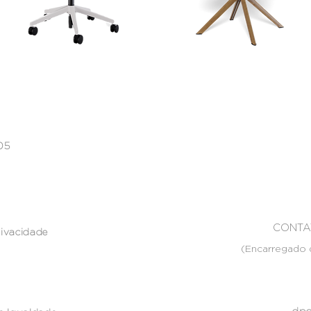
005
CONTA
rivacidade
(Encarregado 