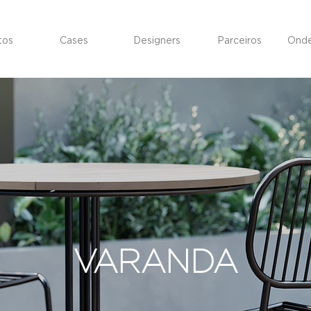
tos
Cases
Designers
Parceiros
Onde
VARANDA