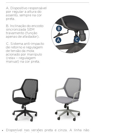
A. Dispositivo responsável
por regular a altura do
assento, sempre na cor
preta.
B. Inclinação do encosto
sincronizada SEM
travamento (função
apenas de afastador).
C. Sistema anti-impacto
de retorno e regulagem
de tensão da mola
acionado por manípulo
(relax – regulagem
manual) na cor preta.
Disponível nas versões preta e cinza. A linha não