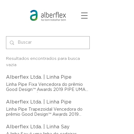
Resultados encontrados para busca
vazia
Alberflex Ltda. | Linha Pipe
Linha Pipe Fixa Vencedora do prêmio
Good Design™ Awards 2019 PIPE UMA
FORMA, DE VÁRIAS FORMAS! A linha
Pipe é uma cadeira decorativa para
Alberflex Ltda. | Linha Pipe
qualquer ambiente. Ela tem um design
Linha Pipe Trapezoidal Vencedora do
único. com assinatura da Dorigo Design,
prêmio Good Design™ Awards 2019
são nove cores e uma infinidade de
PIPE UMA FORMA, DE VÁRIAS
configurações. A linha tem várias
FORMAS! A linha Pipe é uma cadeira
possibilidades de aplicações e
Alberflex Ltda. | Linha Say
decorativa para qualquer ambiente. Ela
ambientes. Trata-se de um produto