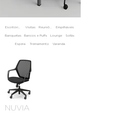
Escritórios
Visitas
Reuniões
Empilháveis
Banquetas
Bancos e Puffs
Lounge
Sofás
Espera
Treinamento
Varanda
NUVIA