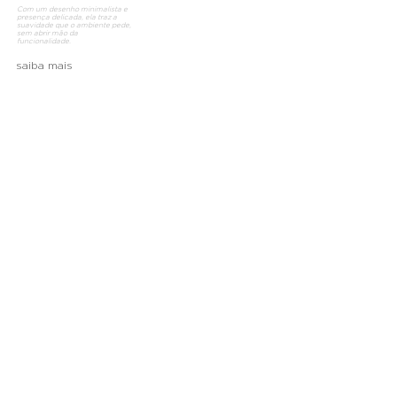
Com um desenho minimalista e
presença delicada, ela traz a
suavidade que o ambiente pede,
sem abrir mão da
funcionalidade.
saiba mais
Alberflex Indústria de Móveis Ltda.
Av. Rudolf Dafferner, 867 |
18085-005
Sorocaba |
São Paulo, Brasil
0800 770 3979