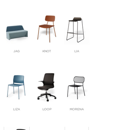
JAG
KNOT
LIA
LIZA
LOOP
MORENA