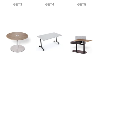
GET3
GET4
GET5
HIT
IT
MADAKE
OLÍVIA
PATH
SIS