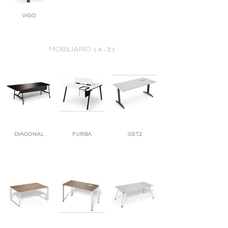
VIGO
MOBILIÁRIO
( A - Z )
DIAGONAL
FURBA
GET2